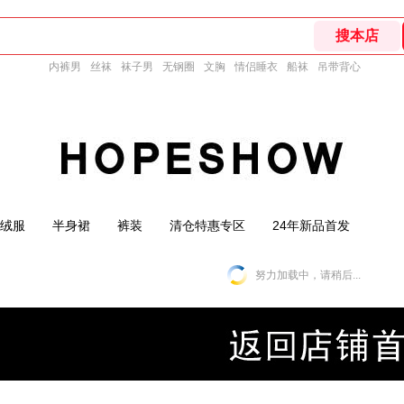
内裤男
丝袜
袜子男
无钢圈
文胸
情侣睡衣
船袜
吊带背心
绒服
半身裙
裤装
清仓特惠专区
24年新品首发
努力加载中，请稍后...