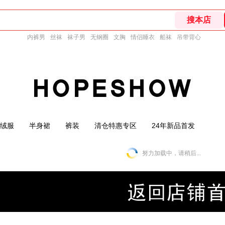
内裤男
丝袜
袜子男
无钢圈
文胸
情侣睡衣
船袜
吊带背心
绒服
半身裙
裤装
清仓特惠专区
24年新品首发
努力加载中，请稍后...