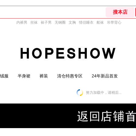
内裤男
丝袜
袜子男
无钢圈
文胸
情侣睡衣
船袜
吊带背心
绒服
半身裙
裤装
清仓特惠专区
24年新品首发
努力加载中，请稍后...